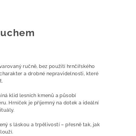
s uchem
varovaný ručně, bez použití hrnčířského
charakter a drobné nepravidelnosti, které
t.
íná klid lesních kmenů a působí
u. Hrníček je příjemný na dotek a ideální
ituály.
ený s láskou a trpělivostí – přesně tak, jak
louží.