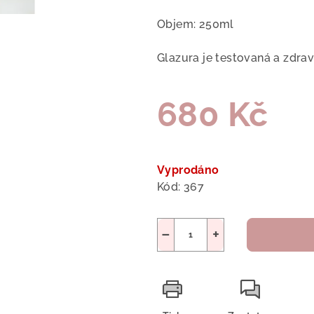
Objem: 250ml
Glazura je testovaná a zdra
680 Kč
Měrná
cena:
Vyprodáno
Kód:
367
−
+