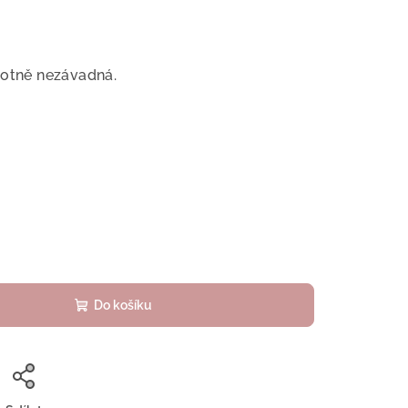
votně nezávadná.
Do košíku