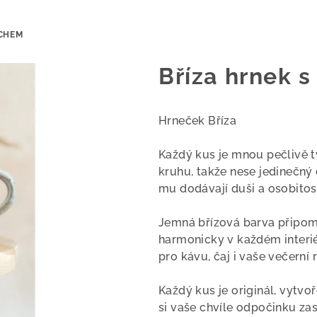
UCHEM
Bříza hrnek 
Hrneček Bříza
Každý kus je mnou pečlivě t
kruhu, takže nese jedinečný 
mu dodávají duši a osobitos
Jemná břízová barva připom
harmonicky v každém interiér
pro kávu, čaj i vaše večerní r
Každý kus je originál, vytvoř
si vaše chvíle odpočinku zas