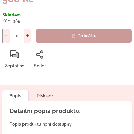
Měrná
Skladem
cena:
Kód:
385
−
+
Do košíku
Zeptat se
Sdílet
Popis
Diskuze
Detailní popis produktu
Popis produktu není dostupný